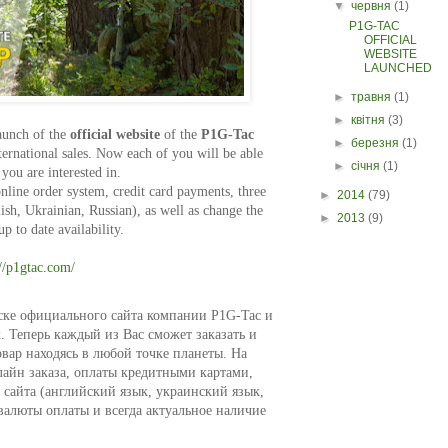
▼
червня
(1)
P1G-TAC
OFFICIAL
WEBSITE
LAUNCHED
►
травня
(1)
►
квітня
(3)
aunch of the
official website
of the
P1G-Tac
►
березня
(1)
ernational sales. Now each of you will be able
►
січня
(1)
you are interested in.
nline order system, credit card payments, three
►
2014
(79)
ish, Ukrainian, Russian), as well as change the
►
2013
(9)
 to date availability.
://p1gtac.com/
ске официального сайта компании P1G-Tac и
 Теперь каждый из Вас сможет заказать и
вар находясь в любой точке планеты. На
лайн заказа, оплаты кредитными картами,
 сайта (английский язык, украинский язык,
 валюты оплаты и всегда актуальное наличие