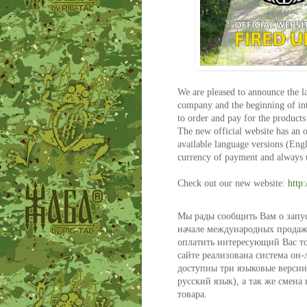
We are pleased to announce the l
company and the beginning of int
to order and pay for the products 
The new official website has an o
available language versions (Engl
currency of payment and always up
Check out our new website:
http
Мы рады сообщить Вам о запу
начале международных продаж.
оплатить интересующий Вас то
сайте реализована система он-
доступны три языковые версии
русский язык), а так же смена
товара.