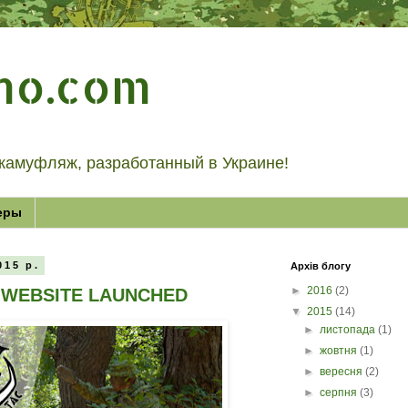
mo.com
камуфляж, разработанный в Украине!
еры
015 р.
Архів блогу
►
2016
(2)
L WEBSITE LAUNCHED
▼
2015
(14)
►
листопада
(1)
►
жовтня
(1)
►
вересня
(2)
►
серпня
(3)