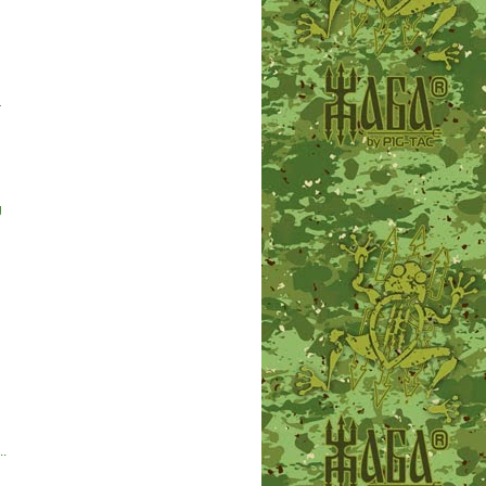
r
g
..