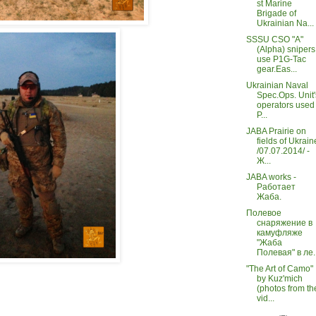
st Marine
Brigade of
Ukrainian Na...
SSSU CSO "A"
(Alpha) snipers
use P1G-Tac
gear.Eas...
Ukrainian Naval
Spec.Ops. Unit'
operators used
P...
JABA Prairie on
fields of Ukrain
/07.07.2014/ -
Ж...
JABA works -
Работает
Жаба.
Полевое
снаряжение в
камуфляже
"Жаба
Полевая" в ле..
"The Art of Camo"
by Kuz'mich
(photos from th
vid...