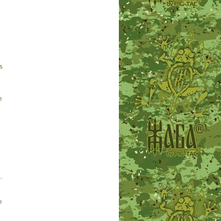
s
e
.
e