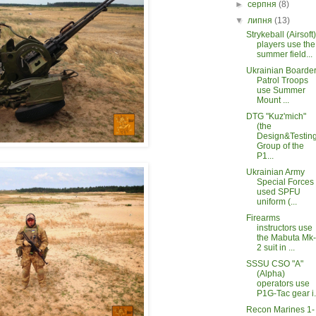
►
серпня
(8)
▼
липня
(13)
Strykeball (Airsoft)
players use the
summer field...
Ukrainian Boarde
Patrol Troops
use Summer
Mount ...
DTG "Kuz'mich"
(the
Design&Testin
Group of the
P1...
Ukrainian Army
Special Forces
used SPFU
uniform (...
Firearms
instructors use
the Mabuta Mk-
2 suit in ...
SSSU CSO "A"
(Alpha)
operators use
P1G-Tac gear i.
Recon Marines 1-