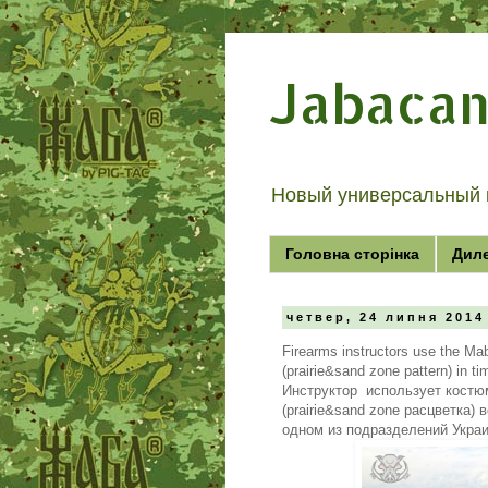
Jabaca
Новый универсальный 
Головна сторінка
Дил
четвер, 24 липня 2014
Firearms instructors use the Ma
(prairie&sand zone pattern) in ti
Инструктор использует костю
(prairie&sand zone расцветка) 
одном из подразделений Укра