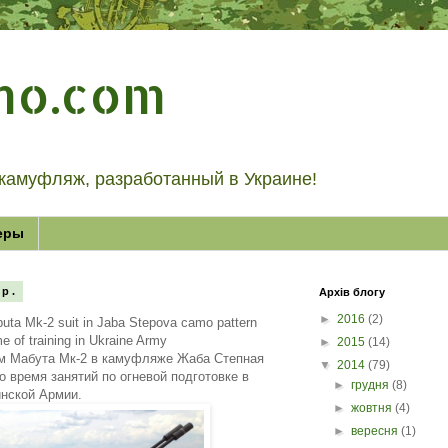
mo.com
камуфляж, разработанный в Украине!
еры
 р.
Архів блогу
►
2016
(2)
buta Mk-2 suit in Jaba Stepova camo pattern
me of training in Ukraine Army
►
2015
(14)
м Мабута Мк-2 в камуфляже Жаба Степная
▼
2014
(79)
во время занятий по огневой подготовке в
►
грудня
(8)
инской Армии.
►
жовтня
(4)
►
вересня
(1)