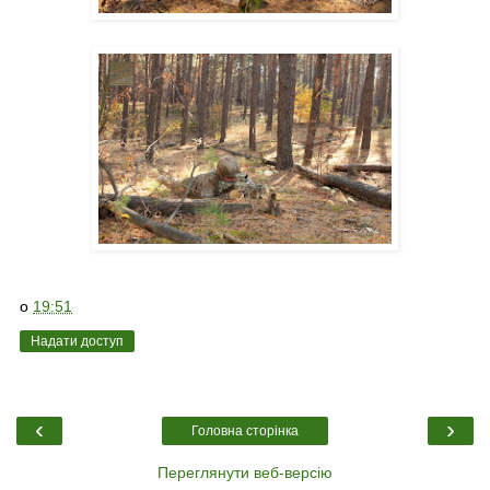
о
19:51
Надати доступ
‹
›
Головна сторінка
Переглянути веб-версію