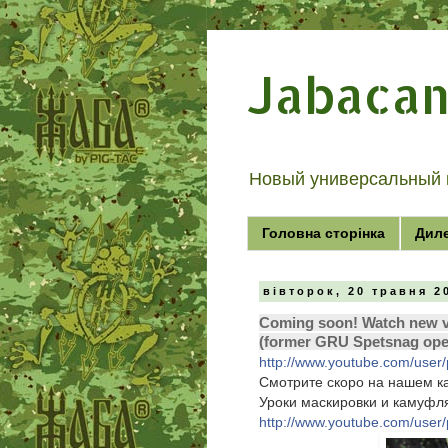
Jabaca
Новый универсальный 
Головна сторінка
Дил
вівторок, 20 травня 2
Coming soon! Watch new v
(former GRU Spetsnag ope
http://www.youtube.com/user
Смотрите скоро на нашем к
Уроки маскировки и камуфл
http://www.youtube.com/user