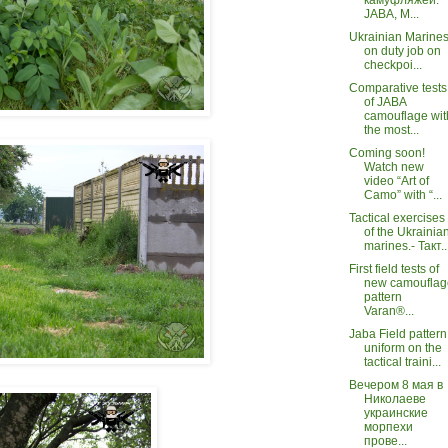
JABA, M...
Ukrainian Marine
on duty job on
checkpoi...
Comparative tests
of JABA
camouflage wit
the most...
Coming soon!
Watch new
video “Art of
Camo” with “...
Tactical exercises
of the Ukrainia
marines.- Такт..
First field tests of
new camouflag
pattern
Varan®...
Jaba Field pattern
uniform on the
tactical traini...
Вечером 8 мая в
Николаеве
украинские
морпехи
прове...