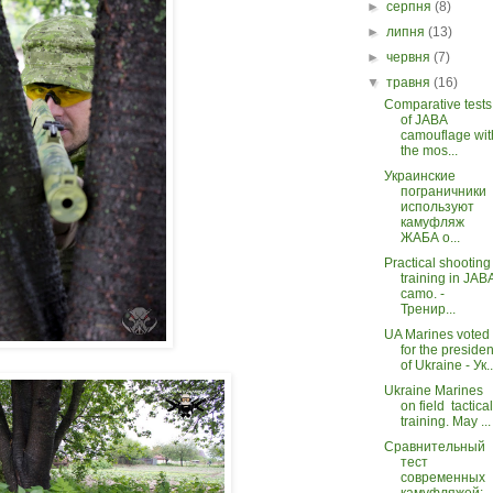
►
серпня
(8)
►
липня
(13)
►
червня
(7)
▼
травня
(16)
Comparative tests
of JABA
camouflage wit
the mos...
Украинские
пограничники
используют
камуфляж
ЖАБА о...
Practical shooting
training in JAB
camo. -
Тренир...
UA Marines voted
for the presiden
of Ukraine - Ук..
Ukraine Marines
on field tactical
training. May ...
Сравнительный
тест
современных
камуфляжей: