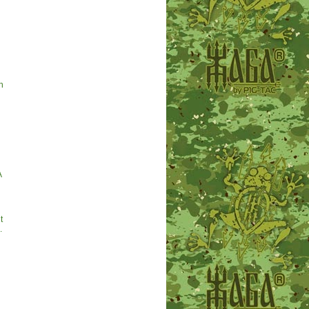
h
A
t
.