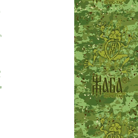
s
h
n
.
e