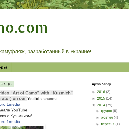
mo.com
камуфляж, разработанный в Украине!
еры
014 р.
Архів блогу
►
2016
(2)
ideo “Art of Camo” with “Kuzmich”
rator) on our
►
2015
(14)
YouTube
channel
/prof1media
▼
2014
(79)
анале YouTube
►
грудня
(8)
яжа с Кузьмичом!
►
жовтня
(4)
/prof1media
►
вересня
(1)