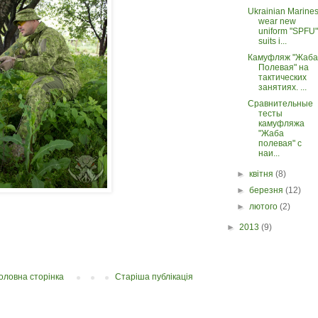
Ukrainian Marine
wear new
uniform "SPFU"
suits i...
Камуфляж "Жаба
Полевая" на
тактических
занятиях. ...
Сравнительные
тесты
камуфляжа
"Жаба
полевая" с
наи...
►
квітня
(8)
►
березня
(12)
►
лютого
(2)
►
2013
(9)
оловна сторінка
Старіша публікація