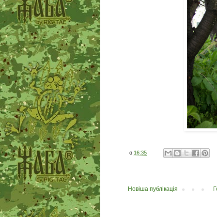
о
16:35
Новіша публікація
Г