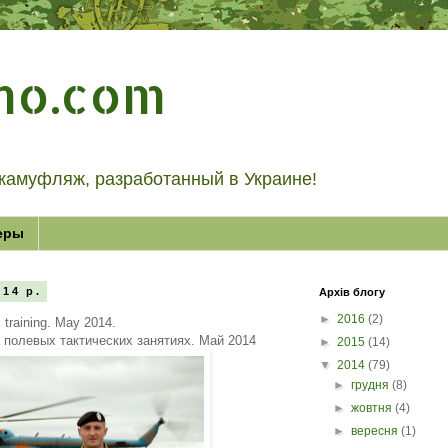
mo.com
камуфляж, разработанный в Украине!
еры
014 р.
Архів блогу
►
2016
(2)
l training. May 2014.
 полевых тактических занятиях. Май 2014
►
2015
(14)
▼
2014
(79)
►
грудня
(8)
►
жовтня
(4)
►
вересня
(1)