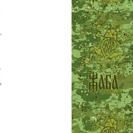
s
h
n
.
e