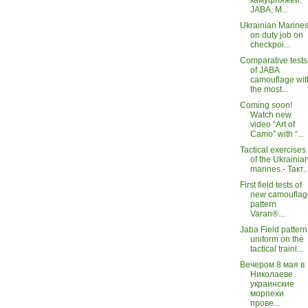
JABA, M...
Ukrainian Marine
on duty job on
checkpoi...
Comparative tests
of JABA
camouflage wit
the most...
Coming soon!
Watch new
video “Art of
Camo” with “...
Tactical exercises
of the Ukrainia
marines.- Такт..
First field tests of
new camouflag
pattern
Varan®...
Jaba Field pattern
uniform on the
tactical traini...
Вечером 8 мая в
Николаеве
украинские
морпехи
прове...