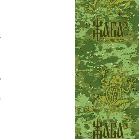
h
A
t
.