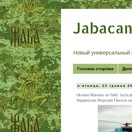
Jabaca
Новый универсальный 
Головна сторінка
Дил
пʼятниця, 23 травня 2
Ukraine Marines on field tactica
Украинская Морская Пехота на