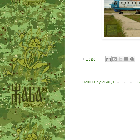
о
17:02
Новіша публікація
Г