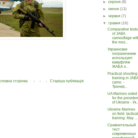
►
серпня
(8)
►
липня
(13)
►
червня
(7)
▼
травня
(16)
Comparative tests
of JABA
camouflage wit
the mos...
Украинские
пограничники
используют
камуфляж
ЖАБА о...
Practical shooting
training in JAB
оловна сторінка
Старіша публікація
camo. -
Тренир...
UA Marines voted
for the presiden
of Ukraine - Ук..
Ukraine Marines
on field tactical
training. May ...
Сравнительный
тест
современных
камуфляжей: