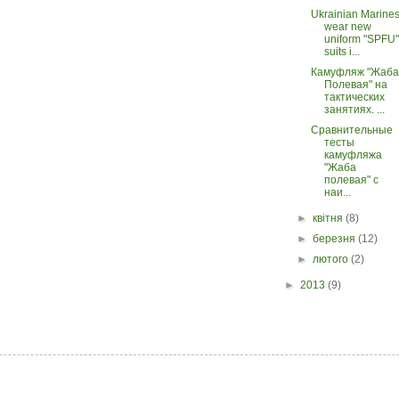
Ukrainian Marine
wear new
uniform "SPFU"
suits i...
Камуфляж "Жаба
Полевая" на
тактических
занятиях. ...
Сравнительные
тесты
камуфляжа
"Жаба
полевая" с
наи...
►
квітня
(8)
►
березня
(12)
►
лютого
(2)
►
2013
(9)